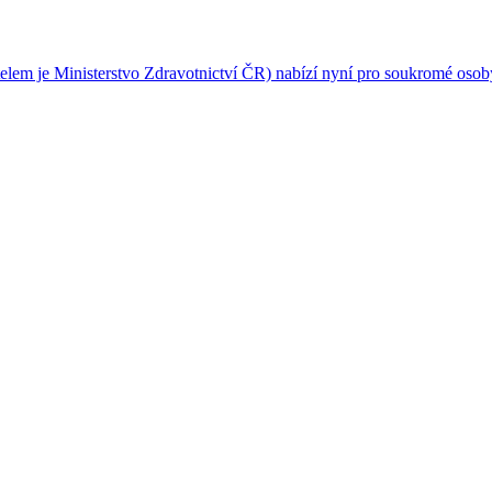
telem je Ministerstvo Zdravotnictví ČR) nabízí nyní pro soukromé oso