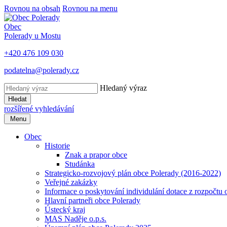
Rovnou na obsah
Rovnou na menu
Obec
Polerady u Mostu
+420 476 109 030
podatelna@polerady.cz
Hledaný výraz
Hledat
rozšířené vyhledávání
Menu
Obec
Historie
Znak a prapor obce
Studánka
Strategicko-rozvojový plán obce Polerady (2016-2022)
Veřejné zakázky
Informace o poskytování individulání dotace z rozpočtu 
Hlavní partneři obce Polerady
Ústecký kraj
MAS Naděje o.p.s.