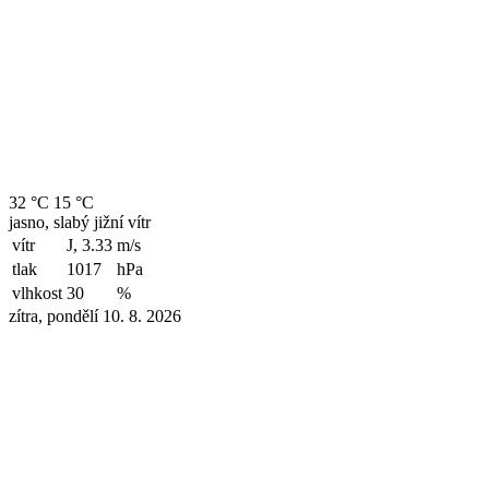
32 °C
15 °C
jasno, slabý jižní vítr
vítr
J, 3.33
m/s
tlak
1017
hPa
vlhkost
30
%
zítra, pondělí 10. 8. 2026