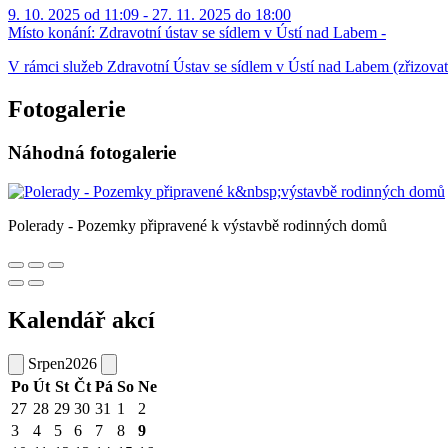
9. 10. 2025 od 11:09 - 27. 11. 2025 do 18:00
Místo konání:
Zdravotní ústav se sídlem v Ústí nad Labem -
V rámci služeb Zdravotní Ústav se sídlem v Ústí nad Labem (zřizova
Fotogalerie
Náhodná fotogalerie
Polerady - Pozemky připravené k výstavbě rodinných domů
Kalendář akcí
Srpen
2026
Po
Út
St
Čt
Pá
So
Ne
27
28
29
30
31
1
2
3
4
5
6
7
8
9