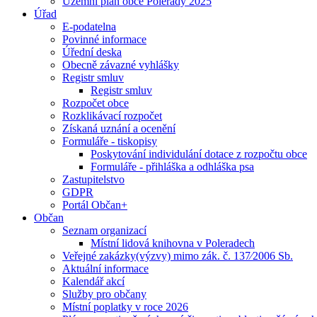
Územní plán obce Polerady 2025
Úřad
E-podatelna
Povinné informace
Úřední deska
Obecně závazné vyhlášky
Registr smluv
Registr smluv
Rozpočet obce
Rozklikávací rozpočet
Získaná uznání a ocenění
Formuláře - tiskopisy
Poskytování individulání dotace z rozpočtu obce
Formuláře - přihláška a odhláška psa
Zastupitelstvo
GDPR
Portál Občan+
Občan
Seznam organizací
Místní lidová knihovna v Poleradech
Veřejné zakázky(výzvy) mimo zák. č. 137⁄2006 Sb.
Aktuální informace
Kalendář akcí
Služby pro občany
Místní poplatky v roce 2026