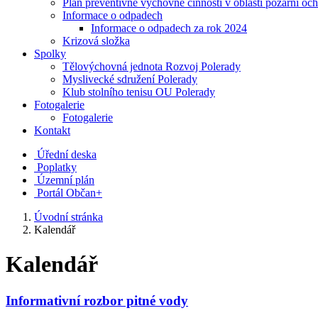
Plán preventivně výchovné činnosti v oblasti požární oc
Informace o odpadech
Informace o odpadech za rok 2024
Krizová složka
Spolky
Tělovýchovná jednota Rozvoj Polerady
Myslivecké sdružení Polerady
Klub stolního tenisu OU Polerady
Fotogalerie
Fotogalerie
Kontakt
Úřední deska
Poplatky
Územní plán
Portál Občan+
Úvodní stránka
Kalendář
Kalendář
Informativní rozbor pitné vody