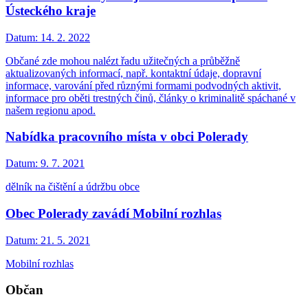
Ústeckého kraje
Datum:
14. 2. 2022
Občané zde mohou nalézt řadu užitečných a průběžně
aktualizovaných informací, např. kontaktní údaje, dopravní
informace, varování před různými formami podvodných aktivit,
informace pro oběti trestných činů, články o kriminalitě spáchané v
našem regionu apod.
Nabídka pracovního místa v obci Polerady
Datum:
9. 7. 2021
dělník na čištění a údržbu obce
Obec Polerady zavádí Mobilní rozhlas
Datum:
21. 5. 2021
Mobilní rozhlas
Občan