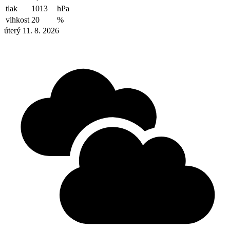
tlak
1013
hPa
vlhkost
20
%
úterý 11. 8. 2026