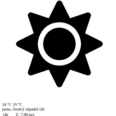
34 °C
19 °C
jasno, čerstvý západní vítr
vítr
Z, 7.98
m/s