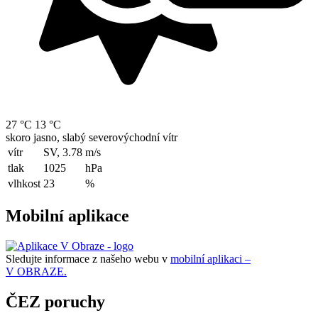
27 °C
13 °C
skoro jasno, slabý severovýchodní vítr
vítr
SV, 3.78
m/s
tlak
1025
hPa
vlhkost
23
%
Mobilní aplikace
Sledujte informace z našeho webu v
mobilní aplikaci –
V OBRAZE.
ČEZ poruchy