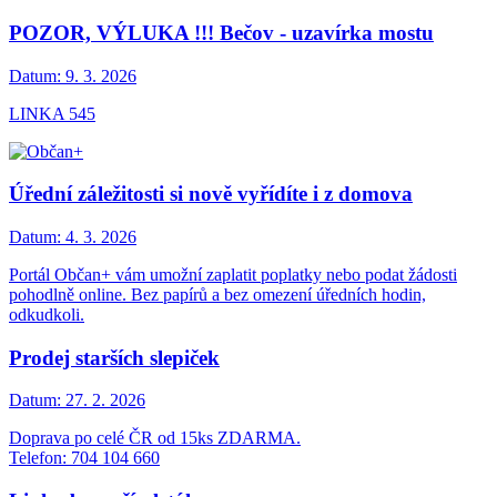
POZOR, VÝLUKA !!! Bečov - uzavírka mostu
Datum:
9. 3. 2026
LINKA 545
Úřední záležitosti si nově vyřídíte i z domova
Datum:
4. 3. 2026
Portál Občan+ vám umožní zaplatit poplatky nebo podat žádosti
pohodlně online. Bez papírů a bez omezení úředních hodin,
odkudkoli.
Prodej starších slepiček
Datum:
27. 2. 2026
Doprava po celé ČR od 15ks ZDARMA.
Telefon: 704 104 660