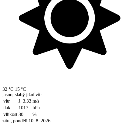
32 °C
15 °C
jasno, slabý jižní vítr
vítr
J, 3.33
m/s
tlak
1017
hPa
vlhkost
30
%
zítra, pondělí 10. 8. 2026