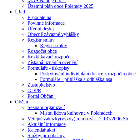
MAS Naděje o.p.s.
Územní plán obce Polerady 2025
Úřad
E-podatelna
Povinné informace
Úřední deska
Obecně závazné vyhlášky
Registr smluv
Registr smluv
Rozpočet obce
Rozklikávací rozpočet
Získaná uznání a ocenění
Formuláře - tiskopisy
Poskytování individulání dotace z rozpočtu obce
Formuláře - přihláška a odhláška psa
Zastupitelstvo
GDPR
Portál Občan+
Občan
Seznam organizací
Místní lidová knihovna v Poleradech
Veřejné zakázky(výzvy) mimo zák. č. 137⁄2006 Sb.
Aktuální informace
Kalendář akcí
Služby pro občany