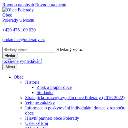
Rovnou na obsah
Rovnou na menu
Obec
Polerady u Mostu
+420 476 109 030
podatelna@polerady.cz
Hledaný výraz
Hledat
rozšířené vyhledávání
Menu
Obec
Historie
Znak a prapor obce
Studánka
Strategicko-rozvojový plán obce Polerady (2016-2022)
Veřejné zakázky
Informace o poskytování individulání dotace z rozpočtu
obce
Hlavní partneři obce Polerady
Ústecký kraj