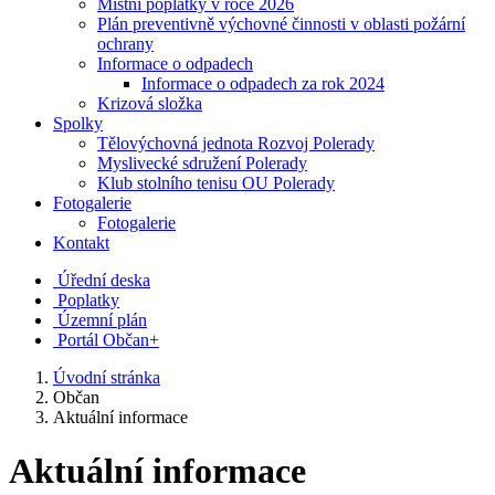
Místní poplatky v roce 2026
Plán preventivně výchovné činnosti v oblasti požární
ochrany
Informace o odpadech
Informace o odpadech za rok 2024
Krizová složka
Spolky
Tělovýchovná jednota Rozvoj Polerady
Myslivecké sdružení Polerady
Klub stolního tenisu OU Polerady
Fotogalerie
Fotogalerie
Kontakt
Úřední deska
Poplatky
Územní plán
Portál Občan+
Úvodní stránka
Občan
Aktuální informace
Aktuální informace