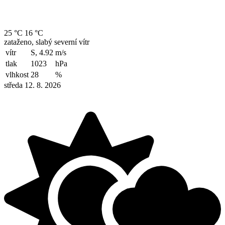
25 °C
16 °C
zataženo, slabý severní vítr
vítr
S, 4.92
m/s
tlak
1023
hPa
vlhkost
28
%
středa 12. 8. 2026