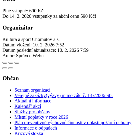
Plné vstupné: 690 Kč
Do 14. 2. 2026 vstupenky za akční cenu 590 Kč!
Organizátor
Kultura a sport Chomutov a.s.
Datum vložení:
10. 2. 2026 7:52
Datum poslední aktualizace:
10. 2. 2026 7:59
Autor:
Správce Webu
Občan
Seznam organizací
Veřejné zakázky(výzvy) mimo zák. č. 137⁄2006 Sb.
Aktuální informace
Kalendář akcí
Služby pro občany
Místní poplatky v roce 2026
Plán preventivně výchovné činnosti v oblasti požární ochrany
Informace o odpadech
Krizová složka