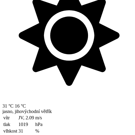
31 °C
16 °C
jasno, jihovýchodní větřík
vítr
JV, 2.09
m/s
tlak
1019
hPa
vlhkost
31
%