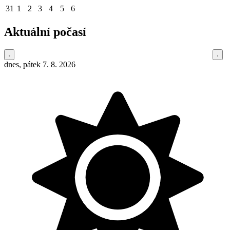
31
1
2
3
4
5
6
Aktuální počasí
dnes, pátek 7. 8. 2026