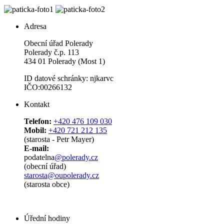
Adresa
Obecní úřad Polerady
Polerady č.p. 113
434 01 Polerady (Most 1)
ID datové schránky: njkarvc
IČO:00266132
Kontakt
Telefon:
+420 476 109 030
Mobil:
+420 721 212 135
(starosta - Petr Mayer)
E-mail:
podatelna
@polerady.cz
(obecní úřad)
starosta@oupolerady.cz
(starosta obce)
Úřední hodiny