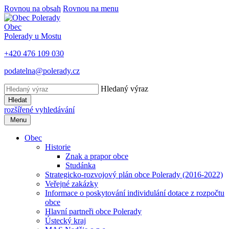
Rovnou na obsah
Rovnou na menu
Obec
Polerady u Mostu
+420 476 109 030
podatelna@polerady.cz
Hledaný výraz
Hledat
rozšířené vyhledávání
Menu
Obec
Historie
Znak a prapor obce
Studánka
Strategicko-rozvojový plán obce Polerady (2016-2022)
Veřejné zakázky
Informace o poskytování individulání dotace z rozpočtu
obce
Hlavní partneři obce Polerady
Ústecký kraj