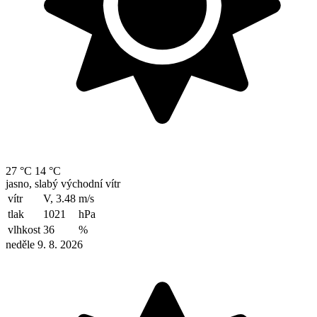
27 °C
14 °C
jasno, slabý východní vítr
vítr
V, 3.48
m/s
tlak
1021
hPa
vlhkost
36
%
neděle 9. 8. 2026