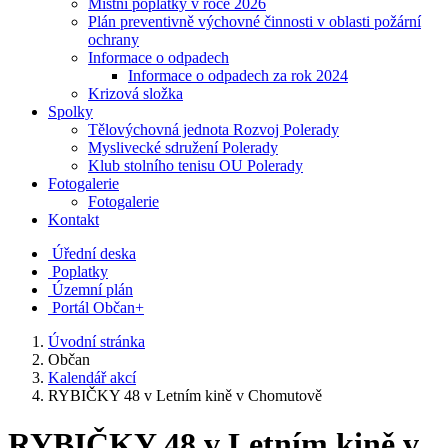
Místní poplatky v roce 2026
Plán preventivně výchovné činnosti v oblasti požární
ochrany
Informace o odpadech
Informace o odpadech za rok 2024
Krizová složka
Spolky
Tělovýchovná jednota Rozvoj Polerady
Myslivecké sdružení Polerady
Klub stolního tenisu OU Polerady
Fotogalerie
Fotogalerie
Kontakt
Úřední deska
Poplatky
Územní plán
Portál Občan+
Úvodní stránka
Občan
Kalendář akcí
RYBIČKY 48 v Letním kině v Chomutově
RYBIČKY 48 v Letním kině v