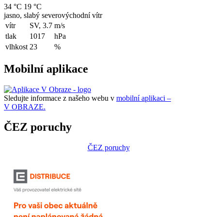
34 °C
19 °C
jasno, slabý severovýchodní vítr
vítr
SV, 3.7
m/s
tlak
1017
hPa
vlhkost
23
%
Mobilní aplikace
Sledujte informace z našeho webu v
mobilní aplikaci –
V OBRAZE.
ČEZ poruchy
ČEZ poruchy