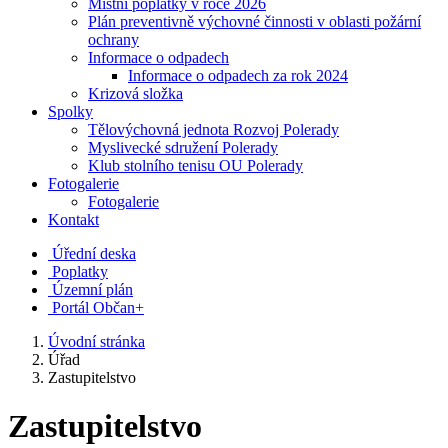
Místní poplatky v roce 2026
Plán preventivně výchovné činnosti v oblasti požární
ochrany
Informace o odpadech
Informace o odpadech za rok 2024
Krizová složka
Spolky
Tělovýchovná jednota Rozvoj Polerady
Myslivecké sdružení Polerady
Klub stolního tenisu OU Polerady
Fotogalerie
Fotogalerie
Kontakt
Úřední deska
Poplatky
Územní plán
Portál Občan+
Úvodní stránka
Úřad
Zastupitelstvo
Zastupitelstvo