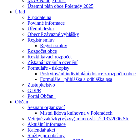
MAS Naděje o.p.s.
Územní plán obce Polerady 2025
Úřad
E-podatelna
Povinné informace
Úřední deska
Obecně závazné vyhlášky
Registr smluv
Registr smluv
Rozpočet obce
Rozklikávací rozpočet
Získaná uznání a ocenění
Formuláře - tiskopisy
Poskytování individulání dotace z rozpočtu obce
Formuláře - přihláška a odhláška psa
Zastupitelstvo
GDPR
Portál Občan+
Občan
Seznam organizací
Místní lidová knihovna v Poleradech
Veřejné zakázky(výzvy) mimo zák. č. 137⁄2006 Sb.
Aktuální informace
Kalendář akcí
Služby pro občany