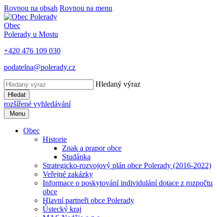
Rovnou na obsah
Rovnou na menu
Obec
Polerady u Mostu
+420 476 109 030
podatelna@polerady.cz
Hledaný výraz
Hledat
rozšířené vyhledávání
Menu
Obec
Historie
Znak a prapor obce
Studánka
Strategicko-rozvojový plán obce Polerady (2016-2022)
Veřejné zakázky
Informace o poskytování individulání dotace z rozpočtu
obce
Hlavní partneři obce Polerady
Ústecký kraj