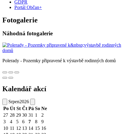
GDPR
Portál Občan+
Fotogalerie
Náhodná fotogalerie
Polerady - Pozemky připravené k výstavbě rodinných domů
Kalendář akcí
Srpen
2026
Po
Út
St
Čt
Pá
So
Ne
27
28
29
30
31
1
2
3
4
5
6
7
8
9
10
11
12
13
14
15
16