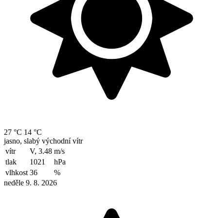
27 °C
14 °C
jasno, slabý východní vítr
vítr
V, 3.48
m/s
tlak
1021
hPa
vlhkost
36
%
neděle 9. 8. 2026