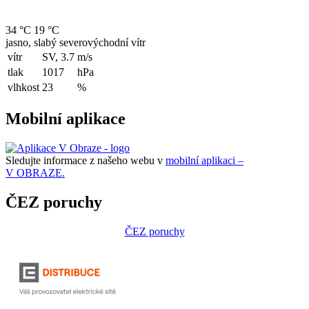
34 °C
19 °C
jasno, slabý severovýchodní vítr
vítr
SV, 3.7
m/s
tlak
1017
hPa
vlhkost
23
%
Mobilní aplikace
Sledujte informace z našeho webu v
mobilní aplikaci –
V OBRAZE.
ČEZ poruchy
ČEZ poruchy