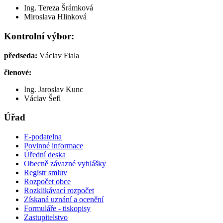
Ing. Tereza Šrámková
Miroslava Hlinková
Kontrolní výbor:
předseda:
Václav Fiala
členové:
Ing. Jaroslav Kunc
Václav Šefl
Úřad
E-podatelna
Povinné informace
Úřední deska
Obecně závazné vyhlášky
Registr smluv
Rozpočet obce
Rozklikávací rozpočet
Získaná uznání a ocenění
Formuláře - tiskopisy
Zastupitelstvo