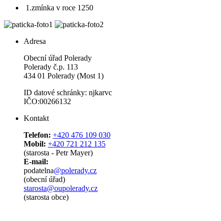
1.zmínka v roce 1250
Adresa
Obecní úřad Polerady
Polerady č.p. 113
434 01 Polerady (Most 1)
ID datové schránky: njkarvc
IČO:00266132
Kontakt
Telefon:
+420 476 109 030
Mobil:
+420 721 212 135
(starosta - Petr Mayer)
E-mail:
podatelna
@polerady.cz
(obecní úřad)
starosta@oupolerady.cz
(starosta obce)