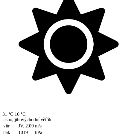
31 °C
16 °C
jasno, jihovýchodní větřík
vítr
JV, 2.09
m/s
tlak
1019
hPa