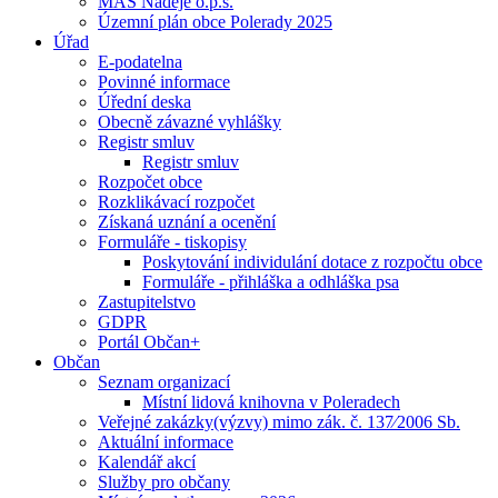
MAS Naděje o.p.s.
Územní plán obce Polerady 2025
Úřad
E-podatelna
Povinné informace
Úřední deska
Obecně závazné vyhlášky
Registr smluv
Registr smluv
Rozpočet obce
Rozklikávací rozpočet
Získaná uznání a ocenění
Formuláře - tiskopisy
Poskytování individulání dotace z rozpočtu obce
Formuláře - přihláška a odhláška psa
Zastupitelstvo
GDPR
Portál Občan+
Občan
Seznam organizací
Místní lidová knihovna v Poleradech
Veřejné zakázky(výzvy) mimo zák. č. 137⁄2006 Sb.
Aktuální informace
Kalendář akcí
Služby pro občany