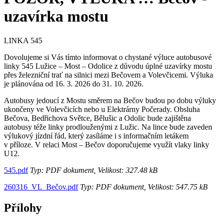
uzavírka mostu
LINKA 545
Dovolujeme si Vás tímto informovat o chystané výluce autobusové
linky 545 Lužice – Most – Odolice z důvodu úplné uzavírky mostu
přes železniční trať na silnici mezi Bečovem a Volevčicemi. Výluka
je plánována od 16. 3. 2026 do 31. 10. 2026.
Autobusy jedoucí z Mostu směrem na Bečov budou po dobu výluky
ukončeny ve Volevčicích nebo u Elektrárny Počerady. Obsluha
Bečova, Bedřichova Světce, Bělušic a Odolic bude zajištěna
autobusy téže linky prodlouženými z Lužic. Na lince bude zaveden
výlukový jízdní řád, který zasíláme i s informačním letákem
v příloze. V relaci Most – Bečov doporučujeme využít vlaky linky
U12.
545.pdf
Typ: PDF dokument, Velikost: 327.48 kB
260316_VL_Bečov.pdf
Typ: PDF dokument, Velikost: 547.75 kB
Přílohy