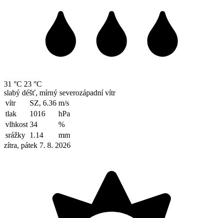
31 °C
23 °C
slabý déšť, mírný severozápadní vítr
vítr
SZ, 6.36
m/s
tlak
1016
hPa
vlhkost
34
%
srážky
1.14
mm
zítra, pátek 7. 8. 2026