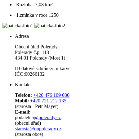
Rozloha: 7,08 km²
1.zmínka v roce 1250
Adresa
Obecní úřad Polerady
Polerady č.p. 113
434 01 Polerady (Most 1)
ID datové schránky: njkarvc
IČO:00266132
Kontakt
Telefon:
+420 476 109 030
Mobil:
+420 721 212 135
(starosta - Petr Mayer)
E-mail:
podatelna
@polerady.cz
(obecní úřad)
starosta@oupolerady.cz
(starosta obce)