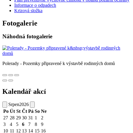
Informace o odpadech
Krizová složka
Fotogalerie
Náhodná fotogalerie
Polerady - Pozemky připravené k výstavbě rodinných domů
Kalendář akcí
Srpen
2026
Po
Út
St
Čt
Pá
So
Ne
27
28
29
30
31
1
2
3
4
5
6
7
8
9
10
11
12
13
14
15
16