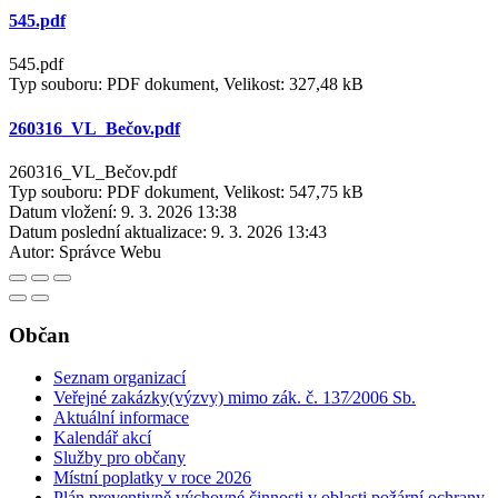
545.pdf
545.pdf
Typ souboru: PDF dokument, Velikost: 327,48 kB
260316_VL_Bečov.pdf
260316_VL_Bečov.pdf
Typ souboru: PDF dokument, Velikost: 547,75 kB
Datum vložení:
9. 3. 2026 13:38
Datum poslední aktualizace:
9. 3. 2026 13:43
Autor:
Správce Webu
Občan
Seznam organizací
Veřejné zakázky(výzvy) mimo zák. č. 137⁄2006 Sb.
Aktuální informace
Kalendář akcí
Služby pro občany
Místní poplatky v roce 2026
Plán preventivně výchovné činnosti v oblasti požární ochrany