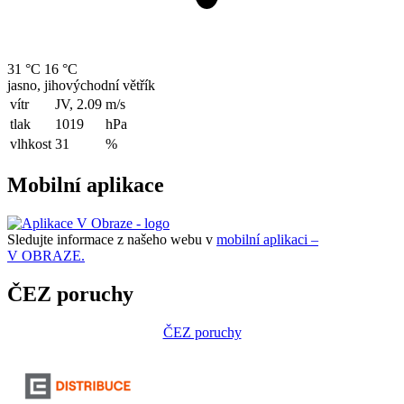
31 °C
16 °C
jasno, jihovýchodní větřík
vítr
JV, 2.09
m/s
tlak
1019
hPa
vlhkost
31
%
Mobilní aplikace
Sledujte informace z našeho webu v
mobilní aplikaci –
V OBRAZE.
ČEZ poruchy
ČEZ poruchy