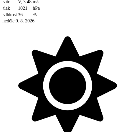
vítr
V, 3.48
m/s
tlak
1021
hPa
vlhkost
36
%
neděle 9. 8. 2026